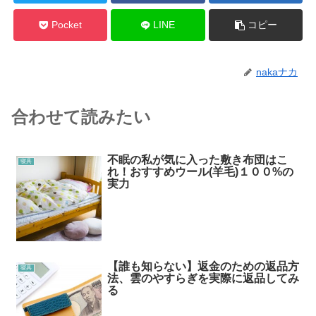
Pocket
LINE
コピー
nakaナカ
合わせて読みたい
不眠の私が気に入った敷き布団はこ
寝具
れ！おすすめウール(羊毛)１００%の
実力
【誰も知らない】返金のための返品方
寝具
法、雲のやすらぎを実際に返品してみ
る