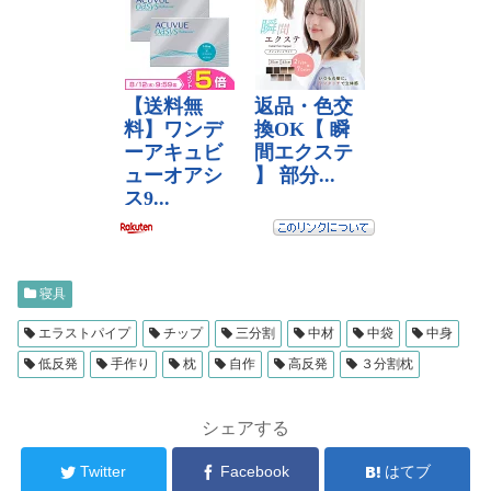
寝具
エラストパイプ
チップ
三分割
中材
中袋
中身
低反発
手作り
枕
自作
高反発
３分割枕
シェアする
Twitter
Facebook
はてブ