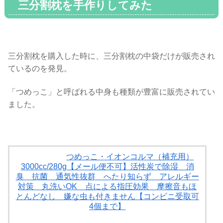
三分割枕を手作りしてみた
三分割枕を購入した時に、三分割枕の中袋だけが販売され
ているのを発見。
「つめっこ」と呼ばれる中身も種類が豊富に販売されてい
ました。
つめっこ・イオンコルマ（補充用）
3000cc/280g【メール便不可】活性炭で除湿 消
臭 抗菌 通気性抜群 へたり知らず アレルギー
対策 丸洗いOK 点による指圧効果 摩擦音もほ
とんどなし 嫌な虫も付きません【コンビニ受取可
4個まで】