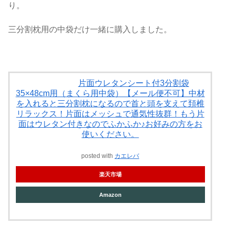
り。
三分割枕用の中袋だけ一緒に購入しました。
片面ウレタンシート付3分割袋
35×48cm用（まくら用中袋）【メール便不可】中材
を入れると三分割枕になるので首と頭を支えて頚椎
リラックス！片面はメッシュで通気性抜群！もう片
面はウレタン付きなのでふかふか♪お好みの方をお
使いください。
posted with
カエレバ
楽天市場
Amazon