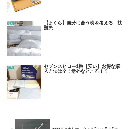
【まくら】自分に合う枕を考える 枕
寝具
難民
セブンスピロー1番【安い】お得な購
寝具
入方法は？！意外なところ！？
google アナリティクスとCount Per Day