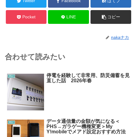
Twitter
Facebook
はてブ
Pocket
LINE
コピー
nakaナカ
合わせて読みたい
停電を経験して非常用、防災備蓄を見
雑記
直した話 2026年春
データ通信量の金額が気になる＜
雑記
PHS→ガラゲー機種変更＞My
Y!mobileでメアド設定おすすめ方法