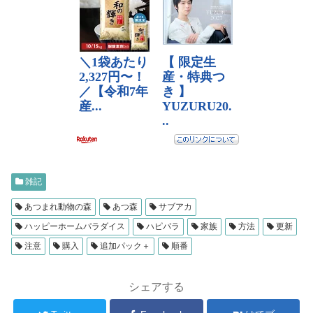
雑記
あつまれ動物の森
あつ森
サブアカ
ハッピーホームパラダイス
ハピパラ
家族
方法
更新
注意
購入
追加パック＋
順番
シェアする