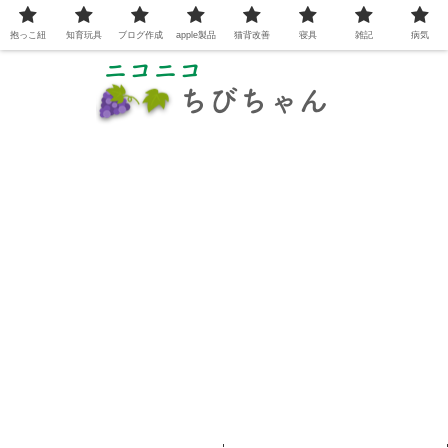
抱っこ紐
知育玩具
ブログ作成
apple製品
猫背改善
寝具
雑記
病気