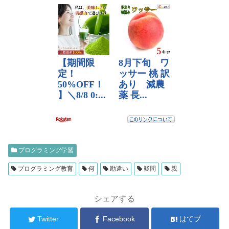
プログラミング学習
プログラミング教育
何
勘違い
疑問
親
シェアする
Twitter
Facebook
はてブ