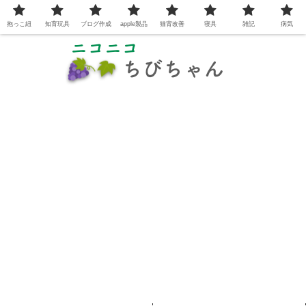
抱っこ紐
知育玩具
ブログ作成
apple製品
猫背改善
寝具
雑記
病気