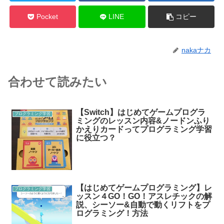
Pocket
LINE
コピー
nakaナカ
合わせて読みたい
【Switch】はじめてゲームプログラ
プログラミング学習
ミングのレッスン内容&ノードンふり
かえりカードってプログラミング学習
に役立つ？
【はじめてゲームプログラミング】レ
プログラミング学習
ッスン４GO！GO！アスレチックの解
説、シーソー&自動で動くリフトをプ
ログラミング！方法