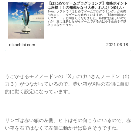
【はじめてゲームプログラミング】攻略ポイント
は座標！！の知識かなり大事、れんけつ楽しい
Switchソフトで「はじめてゲームプログラミング」が発売
されまして、今ゲームを進めていますが、「対象年齢はい
くつ？！！」と聞きたくなりました。私的には楽しいので
すが、真に理解しながらゲームできるのは小学生高学年以
上じゃなかろうか。...
nikochibi.com
2021.06.18
うごかせるモノノードンの「X」にけいさんノードン（出
力３）がつながっているので、赤い箱がX軸の右側に自動
的に動く設定になっています。
リンゴは赤い箱の左側、ヒトはその向こうにいるので、赤
い箱を右ではなくて左側に動かせば良さそうですね。