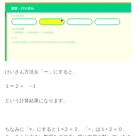
けいさん方法を「ー」にすると、
１ー２＝ −１
という計算結果になります。
ちなみに「×」にすると１×２＝２、「÷」は１÷２＝０.