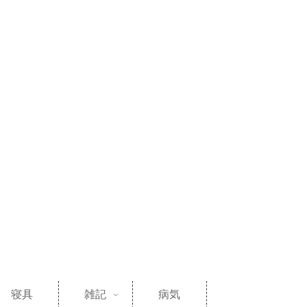
寝具
雑記
病気