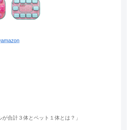
amazon
。
ルが合計３体とペット１体とは？」