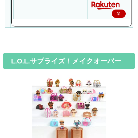
楽
天
で
購
入
L.O.L.サプライズ！メイクオーバー
シリーズ リルズ