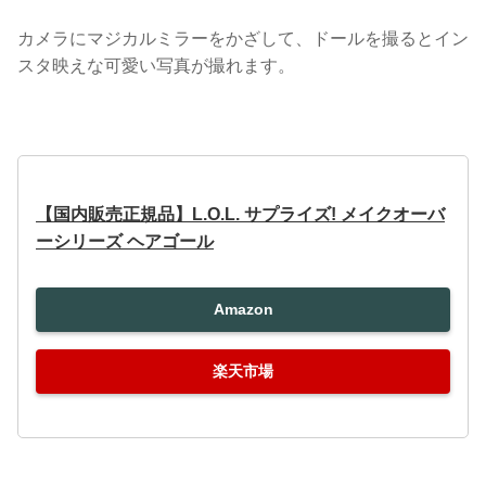
カメラにマジカルミラーをかざして、ドールを撮るとイン
スタ映えな可愛い写真が撮れます。
【国内販売正規品】L.O.L. サプライズ! メイクオーバ
ーシリーズ ヘアゴール
Amazon
楽天市場