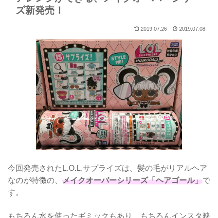
ズ新発売！
2019.07.26
2019.07.08
今回発売されたL.O.L.サプライズは、髪の毛がリアルヘア
なのが特徴の、
メイクオーバーシリーズ「ヘアゴール」
で
す。
もちろん水を使ったギミックもあり、もちろんインスタ映