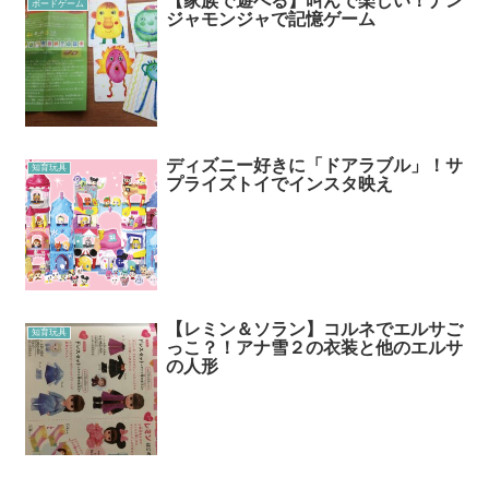
【家族で遊べる】叫んで楽しい！ナン
ボードゲーム
ジャモンジャで記憶ゲーム
ディズニー好きに「ドアラブル」！サ
知育玩具
プライズトイでインスタ映え
【レミン＆ソラン】コルネでエルサご
知育玩具
っこ？！アナ雪２の衣装と他のエルサ
の人形