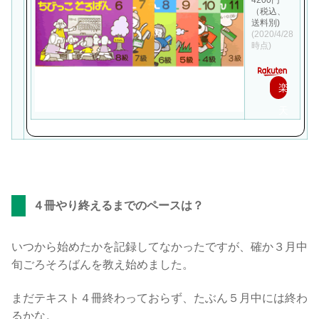
4200円
（税込、
送料別)
(2020/4/28
時点)
楽
天
で
購
入
４冊やり終えるまでのペースは？
いつから始めたかを記録してなかったですが、確か３月中
旬ごろそろばんを教え始めました。
まだテキスト４冊終わっておらず、たぶん５月中には終わ
るかな。