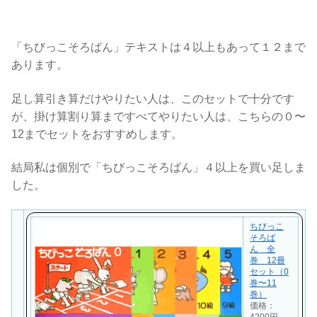
「ちびっこそろばん」テキストは４以上もあって１２まで
あります。
足し算引き算だけやりたい人は、このセットで十分です
が、掛け算割り算まですべてやりたい人は、こちらの０〜
12までセットをおすすめします。
結局私は個別で「ちびっこそろばん」４以上を買い足しま
した。
ちびっこ
そろば
ん 全
巻 12冊
セット（0
巻〜11
巻）
価格：