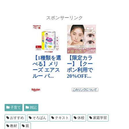
スポンサーリンク
子育て
雑記
おすすめ
そろばん
テキスト
休校
家庭学習
教材
親