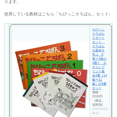
ります。
使用している教材はこちら「ちびっこそろばん」セット↓
ちびっこ
そろばん
スタート
セット
そろばん
の基本を
学ぶ 0
巻〜3巻の
4冊と お
さらいプ
リント集
全4冊（14
級〜11
級）計8冊
セット
価格：
2200円
（税込、
送料別)
(2020/4/28
時点)