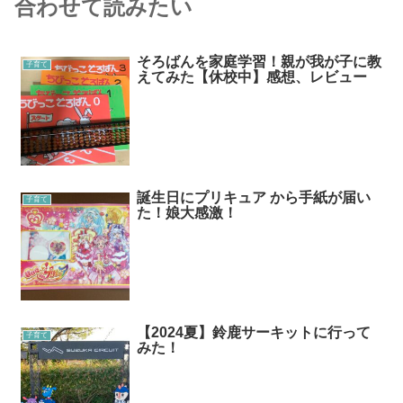
合わせて読みたい
そろばんを家庭学習！親が我が子に教
子育て
えてみた【休校中】感想、レビュー
誕生日にプリキュア から手紙が届い
子育て
た！娘大感激！
【2024夏】鈴鹿サーキットに行って
子育て
みた！