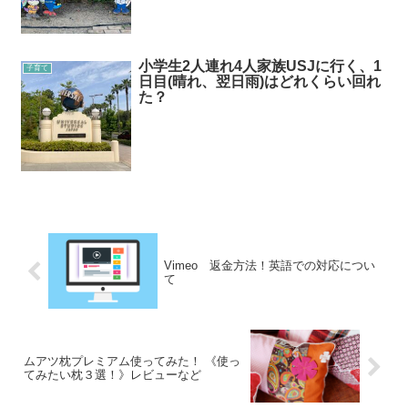
小学生2人連れ4人家族USJに行く、1
子育て
日目(晴れ、翌日雨)はどれくらい回れ
た？
Vimeo 返金方法！英語での対応につい
て
ムアツ枕プレミアム使ってみた！ 《使っ
てみたい枕３選！》レビューなど