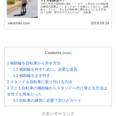
ド】が効果あり！
小学１年生が自転車に挑む！！ さて、１年がかりの自転車
の練習の結果は？！ キックボードを購入してみたら、効果
あり！でした。 子どもが自転車に乗れるようになる方法
は？ 以前、周りのママさんたちに 「自転車...
nikochibi.com
2019.09.24
Contents
[
hide
]
1
補助輪を自転車から外す方法
1.1
補助輪を外すために、必要な道具
1.2
補助輪をまず外す
2
スタンドを自転車に取り付ける方法
3
子ども自転車の補助輪からスタンドへ付け替える方法は
女性でも簡単だった
3.1
自転車の練習に必要？肘ひざガード
スポンサーリンク