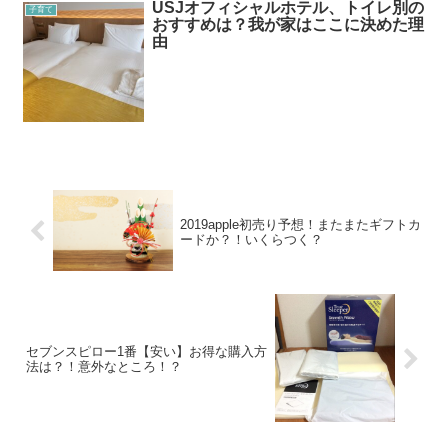
USJオフィシャルホテル、トイレ別の
子育て
おすすめは？我が家はここに決めた理
由
2019apple初売り予想！またまたギフトカ
ードか？！いくらつく？
セブンスピロー1番【安い】お得な購入方
法は？！意外なところ！？