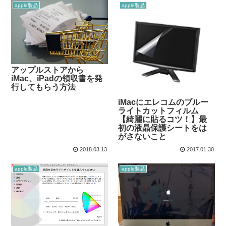
apple製品
apple製品
アップルストアから
iMac、iPadの領収書を発
行してもらう方法
iMacにエレコムのブルー
ライトカットフィルム
【綺麗に貼るコツ！】最
初の液晶保護シートをは
がさないこと
2018.03.13
2017.01.30
apple製品
apple製品