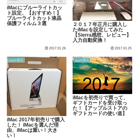
iMacにブルーライトカッ
ト設定、【おすすめ！】
ブルーライトカット液晶
保護フィルム３選
２０１７年正月に購入し
たiMacを設定してみた
【Sierra感想、レビュー】
入力自動変換！
2017.01.26
2017.01.25
apple製品
apple製品
iMacを初売りで買って、
ギフトカードを受け取っ
た！【アップルストアの
ギフトカードの使い道】
iMac 2017年初売りで購入
した！ iMacを選んだ理
由、iMacは重い！大き
い！