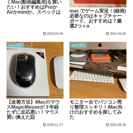
くMac(動画編集用)を買い
たい！おすすめはProか
mac でゲーム実況！(録画)
Airかminiか、スペックは
必要なのはキャプチャー
ボード、おすすめは？厳
選2つ＋α
2022.04.30
2021.04.06
apple製品
apple製品
【改善方法】iMacのマウ
モニター台でパソコン周
スMagicMouseが３年経
り整理スッキリ！iMac向
たずに反応悪い！マウス
けのおすすめを探してみ
買い換えた話
た
2020.11.27
2020.06.18