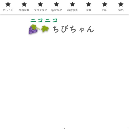
抱っこ紐
知育玩具
ブログ作成
apple製品
猫背改善
寝具
雑記
病気