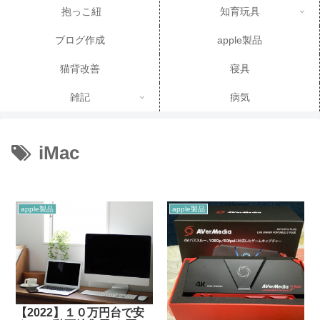
抱っこ紐
知育玩具
ブログ作成
apple製品
猫背改善
寝具
雑記
病気
iMac
apple製品
apple製品
【2022】１０万円台で安